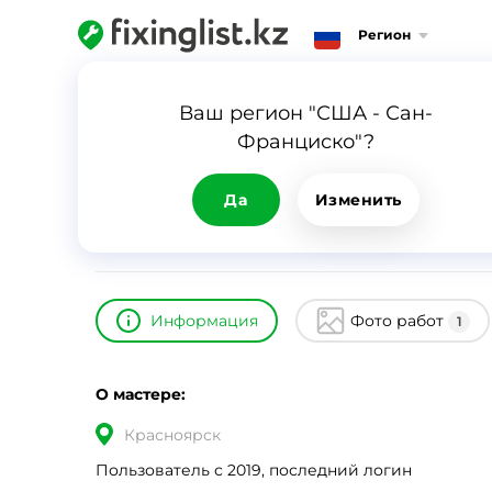
Регион
Главная
Каталог
СкупТех
Ваш регион "США - Сан-
Франциско"?
СкупТех
ID
17957
0
Да
Изменить
Информация
Фото работ
1
О мастере:
Красноярск
Пользователь с 2019, последний логин