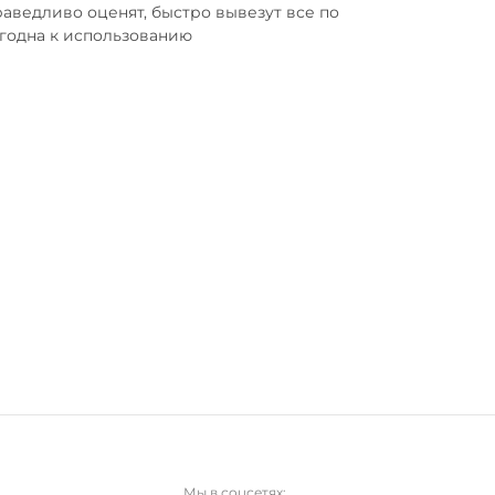
ведливо оценят, быстро вывезут все по 
игодна к использованию
Мы в соцсетях: