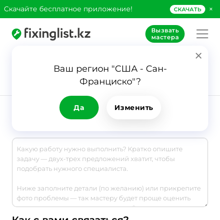
×
Скачайте бесплатное приложение!
СКАЧАТЬ
Вызвать
мастера
Ваш регион "США - Сан-
25
Франциско"?
Заявка
Мастера
Да
Изменить
Что нужно сделать?