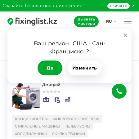
×
Скачайте бесплатное приложение!
СКАЧАТЬ
Вызвать
RU
мастера
Ваш регион "США - Сан-
39
Франциско"?
Заявка
Скупка техники
Да
Изменить
РЕЗУЛЬТАТ
Фильтр
Дмитрий
}
КОНДИЦИОНЕРЫ
МИКРОВОЛНОВЫЕ ПЕЧИ
СТИРАЛЬНЫЕ МАШИНЫ
ТЕЛЕВИЗОРЫ
ХОЛОДИЛЬНИКИ
СКУПКА ТЕХНИКИ