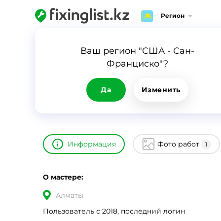
Регион
Главная
Каталог
Мастер
Ваш регион "США - Сан-
Франциско"?
Мастер
ID
16069
0
Да
Изменить
Информация
Фото работ
1
О мастере:
Алматы
Пользователь с 2018, последний логин