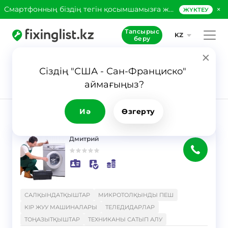
×
Смартфонның біздің тегін қосымшамызға жүктеңіз!
ЖҮКТЕУ
Тапсырыс
KZ
беру
Сіздің "США - Сан-Франциско" 
93
аймағыңыз?
Сұраныс
Теледидарлар
Иә
Өзгерту
НӘТИЖЕ
Сүзгі
Дмитрий
}
САЛҚЫНДАТҚЫШТАР
МИКРОТОЛҚЫНДЫ ПЕШ
КІР ЖУУ МАШИНАЛАРЫ
ТЕЛЕДИДАРЛАР
ТОҢАЗЫТҚЫШТАР
ТЕХНИКАНЫ САТЫП АЛУ