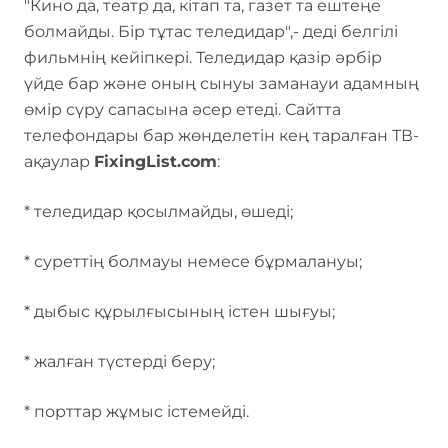
"Кино да, театр да, кітап та, газет та ештеңе
болмайды. Бір тұтас теледидар",- деді белгілі
фильмнің кейіпкері. Теледидар қазір әрбір
үйде бар және оның сынуы заманауи адамның
өмір сүру сапасына әсер етеді. Сайтта
телефондары бар жөнделетін кең таралған ТВ-
ақаулар
FixingList.com
:
* теледидар қосылмайды, өшеді;
* суреттің болмауы немесе бұрмалануы;
* дыбыс құрылғысының істен шығуы;
* жалған түстерді беру;
* порттар жұмыс істемейді.