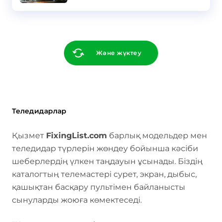
Және жүктеу
Теледидарлар
Қызмет
FixingList.com
барлық модельдер мен
теледидар түрлерін жөндеу бойынша кәсіби
шеберлердің үлкен таңдауын ұсынады. Біздің
каталогтың телемастері сурет, экран, дыбыс,
қашықтан басқару пультімен байланысты
сынуларды жоюға көмектеседі.