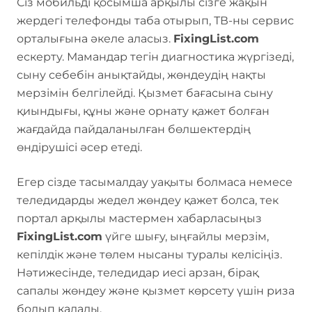
Сіз мобильді қосымша арқылы сізге жақын
жердегі телефонды таба отырып, ТВ-ны сервис
орталығына әкеле аласыз.
FixingList.com
ескерту. Мамандар тегін диагностика жүргізеді,
сыну себебін анықтайды, жөндеудің нақты
мерзімін белгілейді. Қызмет бағасына сыну
қиындығы, құны және орнату қажет болған
жағдайда пайдаланылған бөлшектердің
өндірушісі әсер етеді.
Егер сізде тасымалдау уақыты болмаса немесе
теледидарды жедел жөндеу қажет болса, тек
портал арқылы мастермен хабарласыңыз
FixingList.com
үйге шығу, ыңғайлы мерзім,
кепілдік және төлем нысаны туралы келісіңіз.
Нәтижесінде, теледидар иесі арзан, бірақ
сапалы жөндеу және қызмет көрсету үшін риза
болып қалады.