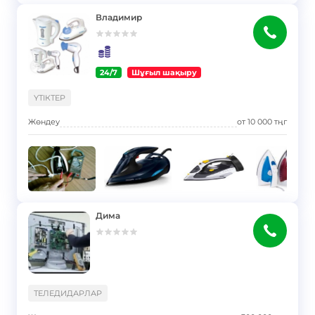
Владимир
24/7
Шұғыл шақыру
}
ҮТІКТЕР
Жөндеу
от
10 000
тңг
Дима
}
ТЕЛЕДИДАРЛАР