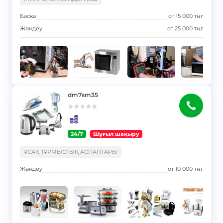
Басқа
от
15 000
тңг
Жөндеу
от
25 000
тңг
dm7sm35
24/7
Шұғыл шақыру
}
ҰСАҚ ТҰРМЫСТЫҚ АСПАПТАРЫ
Жөндеу
от
10 000
тңг