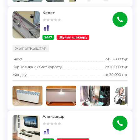
Келет
24/7
Шұғыл шақыру
}
ЖЫЛЫТҚЫШТАР
Басқа
от
15 000
тңг
Құрылғыға қызмет көрсету
от
10 000
тңг
Жөндеу
от
30 000
тңг
Александр