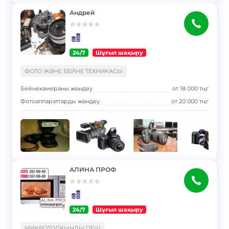
Андрей
24/7
Шұғыл шақыру
}
ФОТО ЖӘНЕ БЕЙНЕ ТЕХНИКАСЫ
Бейнекамераны жөндеу
от
18 000
тңг
Фотоаппараттарды жөндеу
от
20 000
тңг
АЛИНА ПРОФ
24/7
Шұғыл шақыру
}
МИКРОТОЛҚЫНДЫ ПЕШ