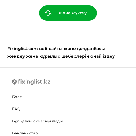
Және жүктеу
Fixinglist.com веб-сайты және қолданбасы —
жөндеу және құрылыс шеберлерін оңай іздеу
Блог
FAQ
Бұл қалай іске асырылады
Байланыстар