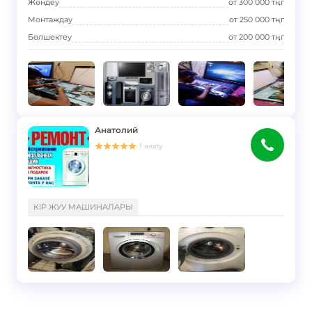
Жөндеу
от
300 000
тңг
Монтаждау
от
250 000
тңг
Бөлшектеу
от
200 000
тңг
Анатолий
1
шолу
}
КІР ЖУУ МАШИНАЛАРЫ