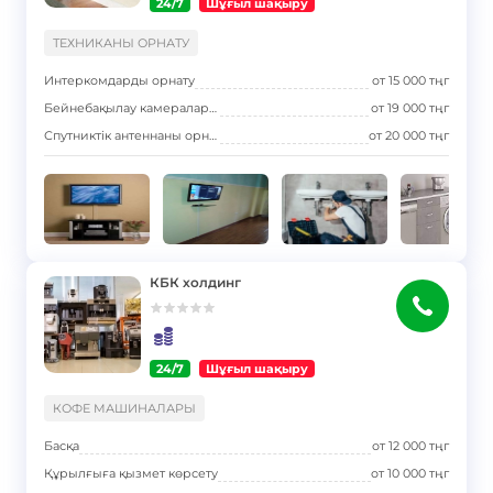
24/7
Шұғыл шақыру
}
ТЕХНИКАНЫ ОРНАТУ
Интеркомдарды орнату
от
15 000
тңг
Бейнебақылау камераларын орнату
от
19 000
тңг
Спутниктік антеннаны орнату
от
20 000
тңг
КБК холдинг
24/7
Шұғыл шақыру
}
КОФЕ МАШИНАЛАРЫ
Басқа
от
12 000
тңг
Құрылғыға қызмет көрсету
от
10 000
тңг