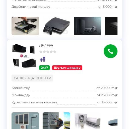
Джойстиктерді жөндеу
от
5 000
тңг
Диляра
24/7
Шұғыл шақыру
}
САЛҚЫНДАТҚЫШТАР
Бөлшектеу
от
20 000
тңг
Монтаждау
от
25 000
тңг
Құрылғыға қызмет көрсету
от
15 000
тңг