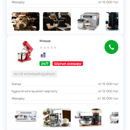
Жөндеу
от
15 000
тңг
Миша
24/7
Шұғыл шақыру
}
АСҮЙ КОМБАЙНДАРЫН
Басқа
от
15 000
тңг
Құрылғыға қызмет көрсету
от
12 000
тңг
Жөндеу
от
35 000
тңг