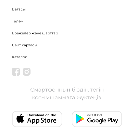
Бағасы
Төлем
Ережелер және шарттар
Сайт картасы
Каталог
Смартфонның біздің тегін
қосымшамызға жүктеңіз.