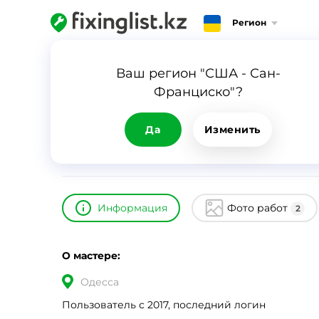
Регион
Главная
Каталог
Алина
Ваш регион "США - Сан-
Франциско"?
Алина
ID
10371
0
Да
Изменить
Информация
Фото работ
2
О мастере:
Одесса
Пользователь с 2017, последний логин