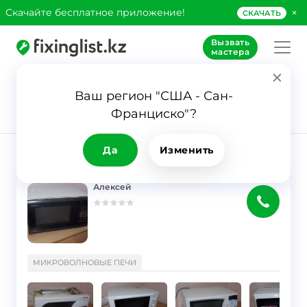
×
Скачайте бесплатное приложение!
СКАЧАТЬ
Вызвать
мастера
Ваш регион "США - Сан-
153
Франциско"?
Заявка
Мастера
Да
Изменить
РЕЗУЛЬТАТ
Фильтр
Алексей
}
МИКРОВОЛНОВЫЕ ПЕЧИ