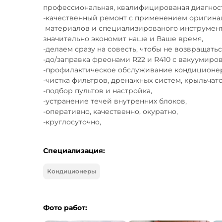
профессиональная, квалифицированая диагност
-качественный ремонт с применением оригинал
 материалов и специализированого инструмента, (всё с собой), что 

значительно экономит наше и Ваше время,

-делаем сразу на совесть, чтобы не возвращатьс
-до/заправка фреонами R22 и R410 с вакуумиров
-профилактическое обслуживание кондиционер
-чистка фильтров, дренажных систем, крыльчат
-подбор пультов и настройка,

-устранение течей внутренних блоков,

-оперативно, качественно, окуратно,

-круглосуточно,
Специализация:
Кондиционеры
Фото работ: