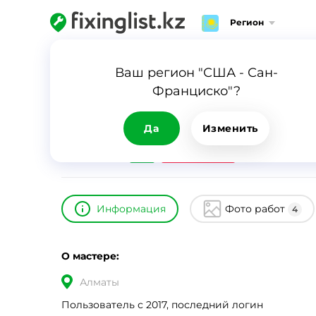
Регион
Главная
Каталог
Александр
Ваш регион "США - Сан-
Франциско"?
Александр
ID
9120
0
Да
Изменить
24/7
Срочный вызов
Информация
Фото работ
4
О мастере:
Алматы
Пользователь с 2017, последний логин