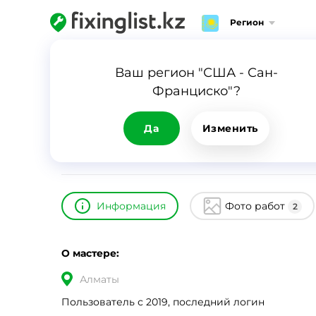
Регион
Главная
Каталог
Бауыржан
Ваш регион "США - Сан-
Франциско"?
Бауыржан
ID
16872
0
Да
Изменить
Информация
Фото работ
2
О мастере:
Алматы
Пользователь с 2019, последний логин