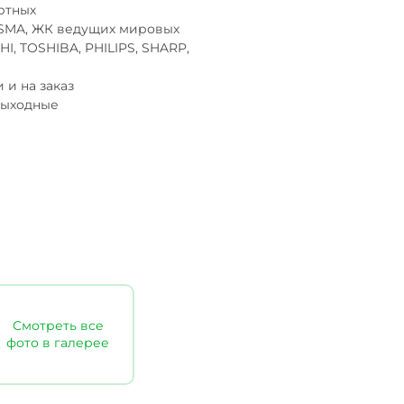
тных 

SMA, ЖК ведущих мировых 

, TOSHIBA, PHILIPS, SHARP,

и на заказ 

выходные
Смотреть все
фото в галерее