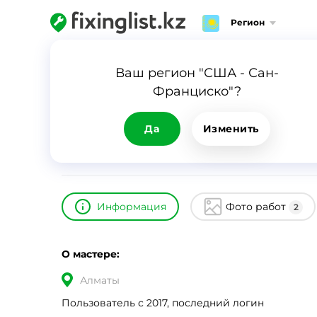
Регион
Главная
Каталог
Руслан
Ваш регион "США - Сан-
Франциско"?
Руслан
ID
9091
0
Да
Изменить
Информация
Фото работ
2
О мастере:
Алматы
Пользователь с 2017, последний логин